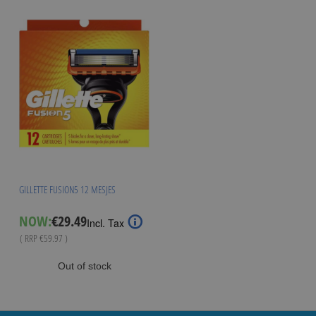
GILLETTE FUSION5 12 MESJES
Special
NOW:
€29.49
Incl. Tax
Price
( RRP
€59.97
)
Out of stock