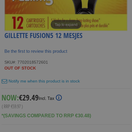
Tap to expand
GILLETTE FUSION5 12 MESJES
Be the first to review this product
SKU
7702018572601
OUT OF STOCK
Notify me when this product is in stock
Special
NOW:
€29.49
Incl. Tax
Price
( RRP
€59.97
)
*(SAVINGS COMPARED TO RRP €30.48)